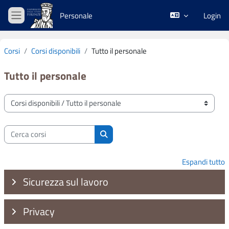
Vai al contenuto principale
Personale
Login
Pannello laterale
Corsi
Corsi disponibili
Tutto il personale
Tutto il personale
Categorie di corso
Cerca corsi
Cerca corsi
Espandi tutto
Sicurezza sul lavoro
Privacy