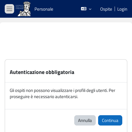
Vai al contenuto principale
Personale
Ospite
Login
Pannello laterale
Autenticazione obbligatoria
Gli ospiti non possono visualizzare i profili degli utenti. Per
proseguire è necessario autenticarsi.
Annulla
Continua