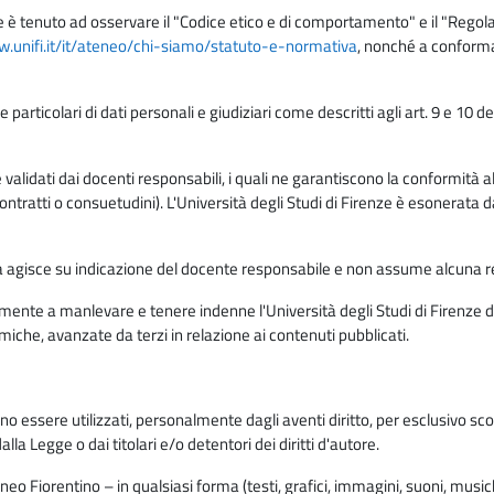
e è tenuto ad osservare il "Codice etico e di comportamento" e il "Regolame
w.unifi.it/it/ateneo/chi-siamo/statuto-e-normativa
, nonché a conforma
e particolari di dati personali e giudiziari come descritti agli art. 9 e 1
lidati dai docenti responsabili, i quali ne garantiscono la conformità alle 
da contratti o consuetudini). L'Università degli Studi di Firenze è esonerata 
rma agisce su indicazione del docente responsabile e non assume alcuna r
ente a manlevare e tenere indenne l'Università degli Studi di Firenze da
miche, avanzate da terzi in relazione ai contenuti pubblicati.
ono essere utilizzati, personalmente dagli aventi diritto, per esclusivo s
a Legge o dai titolari e/o detentori dei diritti d'autore.
eo Fiorentino – in qualsiasi forma (testi, grafici, immagini, suoni, musiche