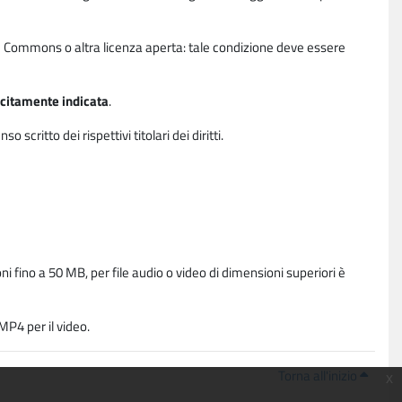
ative Commons o altra licenza aperta: tale condizione deve essere
licitamente indicata
.
critto dei rispettivi titolari dei diritti.
i fino a 50 MB, per file audio o video di dimensioni superiori è
P4 per il video.
Torna all'inizio
x