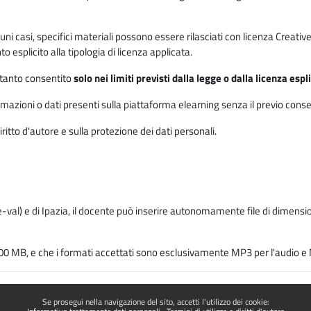
 alcuni casi, specifici materiali possono essere rilasciati con licenza Cre
 esplicito alla tipologia di licenza applicata.
ertanto consentito
solo nei limiti previsti dalla legge o dalla licenza esp
mazioni o dati presenti sulla piattaforma elearning senza il previo consenso s
ritto d'autore e sulla protezione dei dati personali.
-val) e di Ipazia, il docente può inserire autonomamente file di dimension
00 MB, e che i formati accettati sono esclusivamente MP3 per l'audio e M
Se prosegui nella navigazione del sito, accetti l'utilizzo dei cookie: