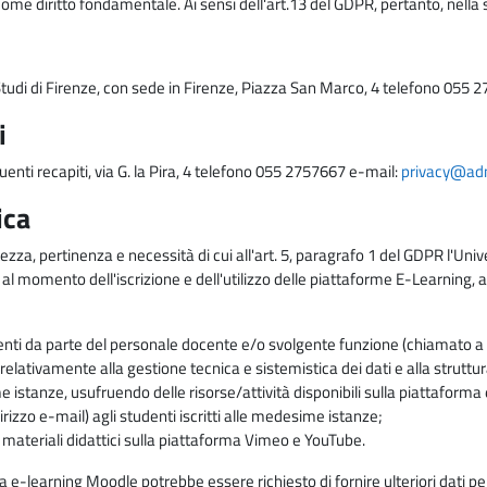
come diritto fondamentale. Ai sensi dell'art.13 del GDPR, pertanto, nella 
i Studi di Firenze, con sede in Firenze, Piazza San Marco, 4 telefono 055 
i
uenti recapiti, via G. la Pira, 4 telefono 055 2757667 e-mail:
privacy@adm.
ica
ezza, pertinenza e necessità di cui all'art. 5, paragrafo 1 del GDPR l'Unive
 al momento dell'iscrizione e dell'utilizzo delle piattaforme E-Learning, a
enti da parte del personale docente e/o svolgente funzione (chiamato a c
lativamente alla gestione tecnica e sistemistica dei dati e alla struttu
me istanze, usufruendo delle risorse/attività disponibili sulla piattaform
rizzo e-mail) agli studenti iscritti alle medesime istanze;
i materiali didattici sulla piattaforma Vimeo e YouTube.
rma e-learning Moodle potrebbe essere richiesto di fornire ulteriori dati per