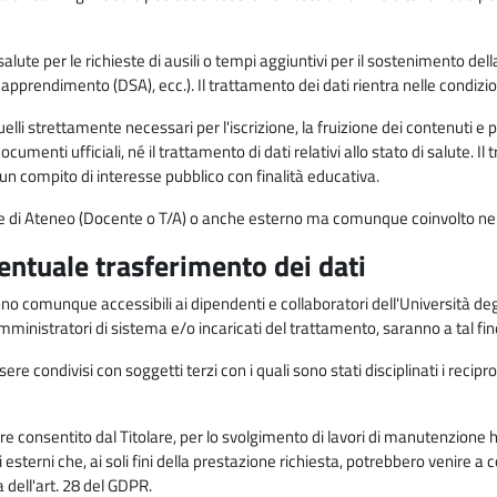
alute per le richieste di ausili o tempi aggiuntivi per il sostenimento del
di apprendimento (DSA), ecc.). Il trattamento dei dati rientra nelle condizioni 
elli strettamente necessari per l'iscrizione, la fruizione dei contenuti e 
documenti ufficiali, né il trattamento di dati relativi allo stato di salute
di un compito di interesse pubblico con finalità educativa.
onale di Ateneo (Docente o T/A) o anche esterno ma comunque coinvolto nel
ventuale trasferimento dei dati
anno comunque accessibili ai dipendenti e collaboratori dell'Università deg
 amministratori di sistema e/o incaricati del trattamento, saranno a tal fi
re condivisi con soggetti terzi con i quali sono stati disciplinati i recipro
ò essere consentito dal Titolare, per lo svolgimento di lavori di manutenz
 esterni che, ai soli fini della prestazione richiesta, potrebbero venire a
ell'art. 28 del GDPR.