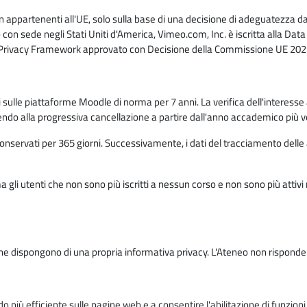
n appartenenti all'UE, solo sulla base di una decisione di adeguatezza da 
con sede negli Stati Uniti d'America, Vimeo.com, Inc. è iscritta alla Da
a Privacy Framework approvato con Decisione della Commissione UE 2023
ati sulle piattaforme Moodle di norma per 7 anni. La verifica dell'interesse 
ndo alla progressiva cancellazione a partire dall'anno accademico più v
o conservati per 365 giorni. Successivamente, i dati del tracciamento delle
ma gli utenti che non sono più iscritti a nessun corso e non sono più atti
e dispongono di una propria informativa privacy. L'Ateneo non risponde de
o più efficiente sulle pagine web e a consentire l'abilitazione di funzioni 