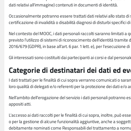
dati relativi all'immagine) contenuti in documenti di identità.
Occasionalmente potranno essere trattati dati relativi allo stato di s
certificazione di invalidità o disabilità diagnosi di disturbi specifici 
Nel contesto del MOOC, i dati personali raccolti saranno limitati a qu
previsto l'utilizzo di sistemi di riconoscimento dell'identità tramite 
2016/679 (GDPR), in base all'art. 6 par. 1 lett. e), per l'esecuzione 
Gli interessati sono costituiti dai partecipanti ai corsi e dal pers
Categorie di destinatari dei dati ed e
I dati trattati per le finalità di cui sopra verranno comunicati o sar
loro qualità di delegati e/o referenti per la protezione dei dati e/o
Nell'ambito dell'erogazione del servizio i dati personali potranno esse
appositi atti.
L'accesso ai dati raccolti per le finalità di cui sopra, inoltre, pu
o per la gestione di alcune funzionalità aggiuntive, anche a soggetti
debitamente nominati come Responsabili del trattamento a norma d