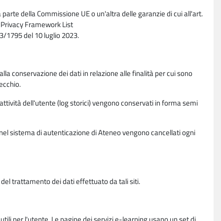
parte della Commissione UE o un'altra delle garanzie di cui all'art.
ta Privacy Framework List
/1795 del 10 luglio 2023.
alla conservazione dei dati in relazione alle finalità per cui sono
ecchio.
 attività dell'utente (log storici) vengono conservati in forma semi
vi nel sistema di autenticazione di Ateneo vengono cancellati ogni
l trattamento dei dati effettuato da tali siti.
utili per l'utente. Le pagine dei servizi e-learning usano un set di