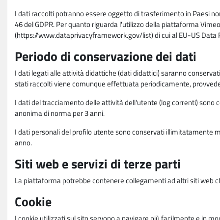
I dati raccolti potranno essere oggetto di trasferimento in Paesi no
46 del GDPR. Per quanto riguarda l'utilizzo della piattaforma Vimeo 
(https://www.dataprivacyframework.gov/list) di cui al EU-US Dat
Periodo di conservazione dei dati
I dati legati alle attività didattiche (dati didattici) saranno conserv
stati raccolti viene comunque effettuata periodicamente, provvede
I dati del tracciamento delle attività dell'utente (log correnti) son
anonima di norma per 3 anni.
I dati personali del profilo utente sono conservati illimitatamente 
anno.
Siti web e servizi di terze parti
La piattaforma potrebbe contenere collegamenti ad altri siti web ch
Cookie
I cookie utilizzati sul sito servono a navigare più facilmente e in mod