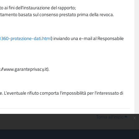
 ai fini dell'instaurazione del rapporto;
trattamento basata sul consenso prestato prima della revoca.
11360-protezione-dati.html
) inviando una e-mail al Responsabile
p://www.garanteprivacy.it).
. L'eventuale rifiuto comporta l'impossibilità per l'interessato di
Torna all'inizio
x